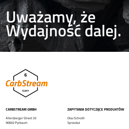
Uważamy, że
Wydajność dalej.
Norsk nynorsk
Suomi
CARBSTREAM GMBH
ZAPYTANIA DOTYCZĄCE PRODUKTÓW
Türkçe
Allersberger Street 33
Olav Schroth
Svenska
90602 Pyrbaum
Sprzedaż